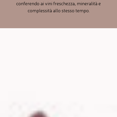
conferendo ai vini freschezza, mineralità e
complessità allo stesso tempo.