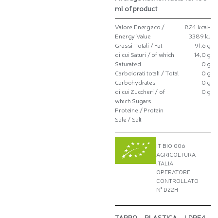
ml of product
Valore Energeco /
824 kcal-
Energy Value
3389 kJ
Grassi Totali / Fat
91,6 g
di cui Saturi / of which
14,0 g
Saturated
0 g
Carboidrati totali / Total
0 g
Carbohydrates
0 g
di cui Zuccheri / of
0 g
which Sugars
Proteine / Protein
Sale / Salt
IT BIO 006
AGRICOLTURA
ITALIA
OPERATORE
CONTROLLATO
N° D22H
TAPPO – PLASTICA – LDPE4