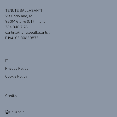
TENUTE BALLASANTI
Via Coriolano, 12
95014 Giarre (CT) – Italia
324 848 7176
cantina@tenuteballasanti.it
P.IVA: 05130630873
IT
Privacy Policy
Cookie Policy
Credits
Opuscolo